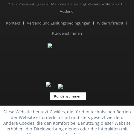
* Alle Preise inkl. gesetzl. Mehrwertsteuer zzgl.
Versandkosten (nur für
Ausland)
Kontakt
Versand und Zahlungsbedingungen
Widerrufsrecht
Kundenstimmen
Kundenstimmen
Diese Website benutzt Cookies, die für den technischen Betrieb
der Website erforderlich sind und stets gesetzt werden.
Andere Cookies, die den Komfort bei Benutzung dieser Website
erhöhen, der Direktwerbung dienen oder die Interaktion mit